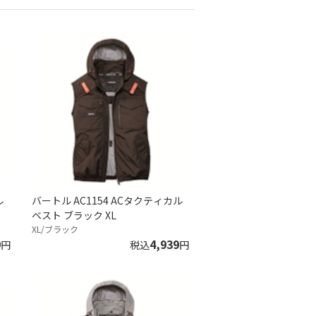
ル
バートル AC1154 ACタクティカル
ベスト ブラック XL
XL/ブラック
9
4,939
円
税込
円