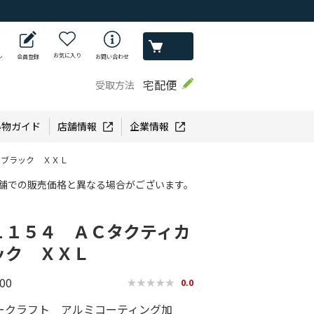
お気に入り
ン
会員登録
お問い合わせ
宅配便
受取方法
い物ガイド
店舗情報
企業情報
 ブラック ＸＸＬ
舗での販売価格と異なる場合がございます。
１１５４ ＡＣタクティカ
ック ＸＸＬ
00
0.0
ークラフト アルミコーティング加