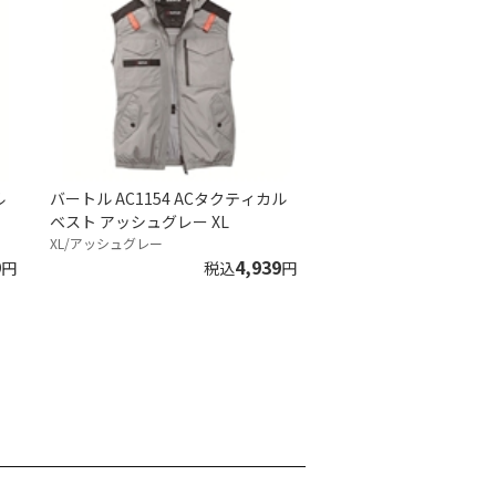
ル
バートル AC1154 ACタクティカル
ベスト アッシュグレー XL
XL/アッシュグレー
9
4,939
円
税込
円