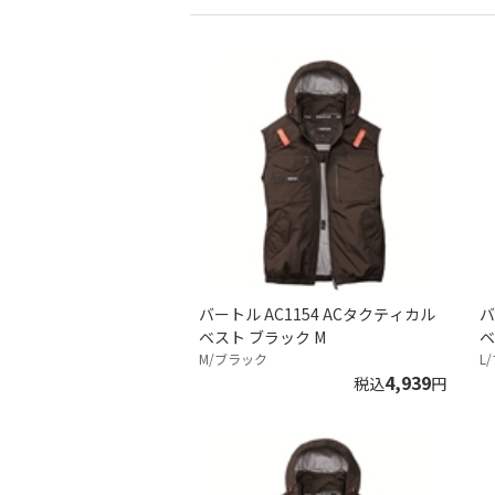
バートル AC1154 ACタクティカル
バ
ベスト ブラック M
ベ
M/ブラック
L
4,939
税込
円