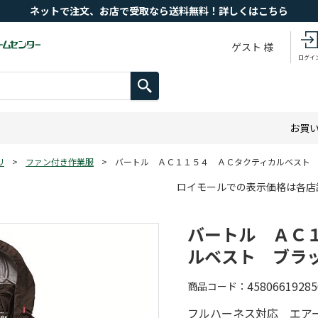
ネットで注文、お店で受取なら送料無料！詳しくはこちら
ゲスト 様
ログイ
お買
リ
>
ファン付き作業服
>
バートル ＡＣ１１５４ ＡＣタクティカルベスト
ロイモールでの表示価格は各店
バートル ＡＣ
ルベスト ブラ
45806619285
商品コード
フルハーネス対応 エア