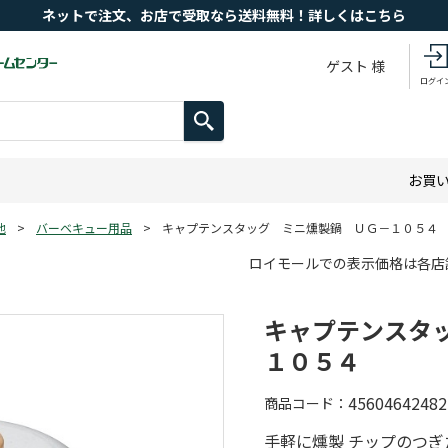
ネットで注文、お店で受取なら送料無料！詳しくはこちら
ゲスト 様
ログイ
お買
他
>
バーベキュー用品
>
キャプテンスタッグ ミニ燻製鍋 ＵＧ－１０５４
ロイモールでの表示価格は各店
キャプテンスタ
１０５４
45604642482
商品コード
手軽に燻製 チップのつぎ