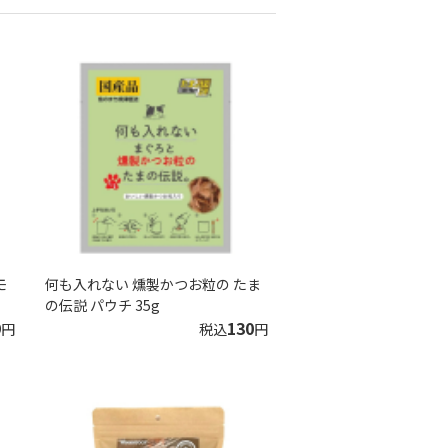
モ
何も入れない 燻製かつお粒の たま
の伝説 パウチ 35g
9
130
円
税込
円