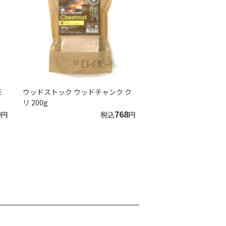
モ
ウッドストック ウッドチャンク ク
リ 200g
9
768
円
税込
円