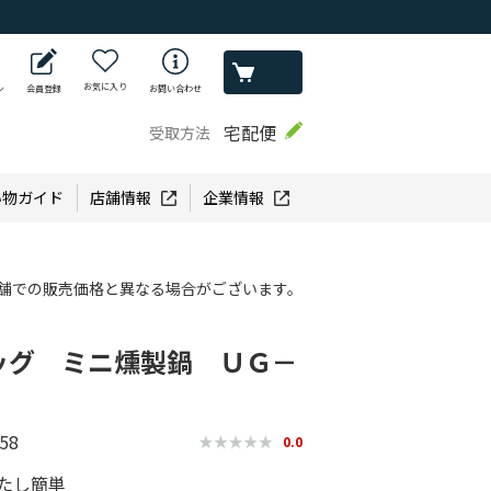
お気に入り
ン
会員登録
お問い合わせ
宅配便
受取方法
い物ガイド
店舗情報
企業情報
舗での販売価格と異なる場合がございます。
ッグ ミニ燻製鍋 ＵＧ－
58
0.0
たし簡単