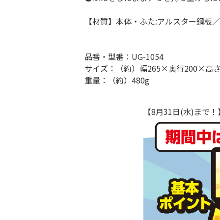
【材質】本体・ふた:アルスター鋼板／網
品番・型番：UG-1054
サイズ：（約）幅265×奥行200×高さ
重量：（約）480g
【8月31日(水)ま