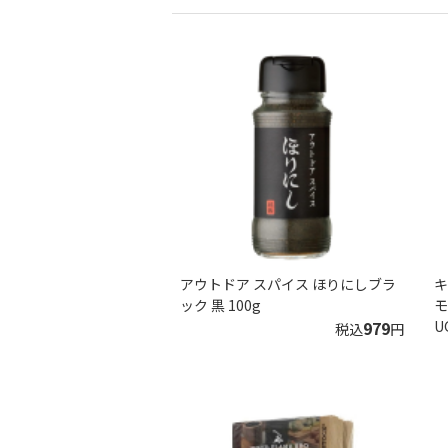
アウトドア スパイス ほりにしブラ
キ
ック 黒 100g
モ
979
U
税込
円