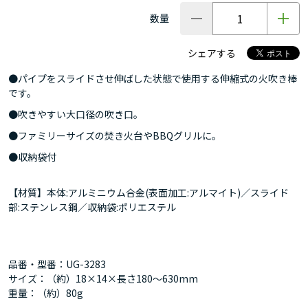
数量
シェアする
●パイプをスライドさせ伸ばした状態で使用する伸縮式の火吹き棒
です。
●吹きやすい大口径の吹き口。
●ファミリーサイズの焚き火台やBBQグリルに。
●収納袋付
【材質】本体:アルミニウム合金(表面加工:アルマイト)／スライド
部:ステンレス鋼／収納袋:ポリエステル
品番・型番：UG-3283
サイズ：（約）18×14×長さ180～630mm
重量：（約）80g