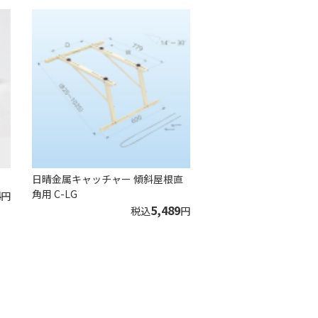
日晴金属キャッチャー 傾斜屋根直
4
角用 C-LG
円
5,489
税込
円