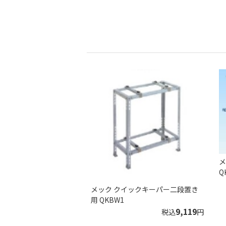
メ
Q
メック クイックキーパー二段置き
用 QKBW1
9,119
税込
円