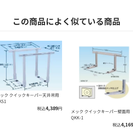
この商品によく似ている商品
ック クイックキーパー天井吊用
KS1
4,389
税込
円
メック クイックキーパー壁面用
QKK-1
4,16
税込