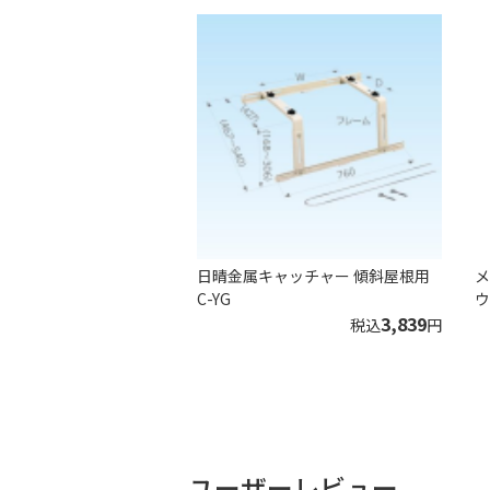
日晴金属キャッチャー 傾斜屋根用
メ
C-YG
ウ
3,839
税込
円
ユーザーレビュー