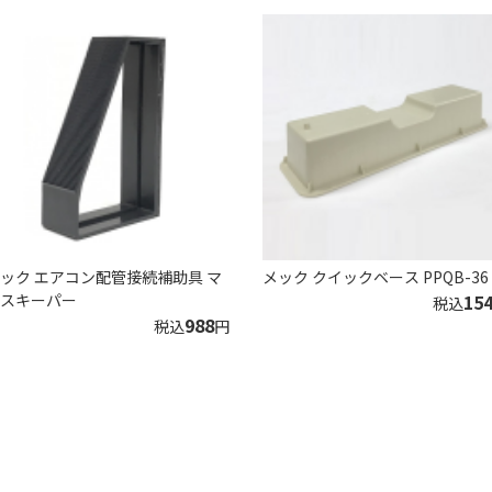
ック エアコン配管接続補助具 マ
メック クイックベース PPQB-36
スキーパー
15
税込
988
税込
円