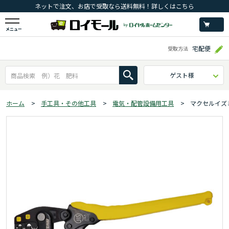
ネットで注文、お店で受取なら送料無料！詳しくはこちら
メニュー
宅配便
受取方法
ゲスト様
ホーム
>
手工具・その他工具
>
電気・配管設備用工具
>
マクセルイズ