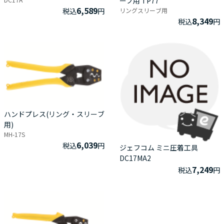
ーブ用 TP77
6,589
税込
円
リングスリーブ用
8,349
税込
円
ハンドプレス(リング・スリーブ
用)
MH-17S
6,039
税込
円
ジェフコム ミニ圧着工具
DC17MA2
7,249
税込
円