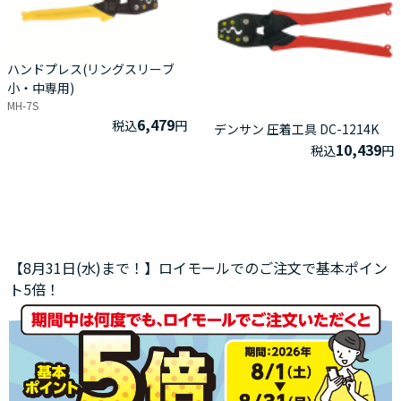
ハンドプレス(リングスリーブ
小・中専用)
MH-7S
6,479
税込
円
デンサン 圧着工具 DC-1214K
10,439
税込
円
【8月31日(水)まで！】ロイモールでのご注文で基本ポイン
ト5倍！