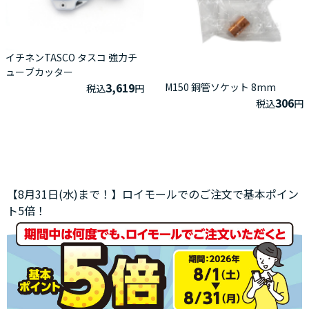
イチネンTASCO タスコ 強力チ
ューブカッター
3,619
M150 銅管ソケット 8mm
税込
円
306
税込
円
【8月31日(水)まで！】ロイモールでのご注文で基本ポイン
ト5倍！