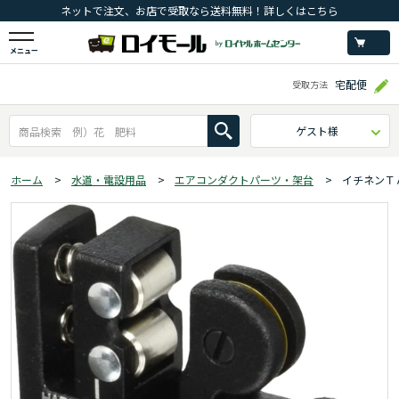
ネットで注文、お店で受取なら送料無料！詳しくはこちら
メニュー
宅配便
受取方法
ゲスト様
ホーム
>
水道・電設用品
>
エアコンダクトパーツ・架台
>
イチネンＴ