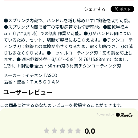
シェアする
●スプリング内蔵で、ハンドルを増し締めせずに銅管を切断可能。
●スプリング内蔵で若干の変形銅管でも切断可能。●回転半径４
cm（1/4″切断時）での切断作業が可能。●刃がハンドル側につい
ているため、セット、切断が容易におこなえます。●チタンコーテ
ィング刃：銅管との摩擦が小さくなるため、軽く切断でき、刃の減
りも少なくなります。●ニッケルコーティング刃：刃の錆を防止し
ます。● 適合銅管外径…3/16″～5/8″（4.76?15.88mm）なまし、
1/2H、H銅管● 全長…50mm刃の材質チタンコーティング刃
メーカー：イチネン TASCO
品番・型番：ＴＡ５６０ＡＭ
ユーザーレビュー
この商品に対するあなたのレビューを投稿することができます。
0.0