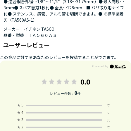
● 適合鋼管外径…1/8″～11/4″（3.18～31.75mm）● 最大肉厚…
3mm● スペア替刃1枚付● 全長…128mm ■ バリ取り用ナイフ
付● ステンレス、鋼管、アルミ管を切断できます。● ※標準装着
刃（TA560AS-1）
メーカー：イチネン TASCO
品番・型番：ＴＡ５６０ＡＳ
ユーザーレビュー
この商品に対するあなたのレビューを投稿することができます。
0.0
0
レビュー件数：
件
★
5
(0)
★
4
(0)
★
3
(0)
★
2
(0)