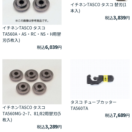
イチネンTASCO タスコ 替刃(1
本入)
3,839
税込
円
イチネンTASCO タスコ
TA560A・AS・RC・NS・H用替
刃(5枚入)
6,039
税込
円
タスコ チューブカッター
イチネンTASCO タスコ
TA560TA
TA560MG-2~7、81/82用替刃(5
7,689
税込
円
枚入)
3,289
税込
円