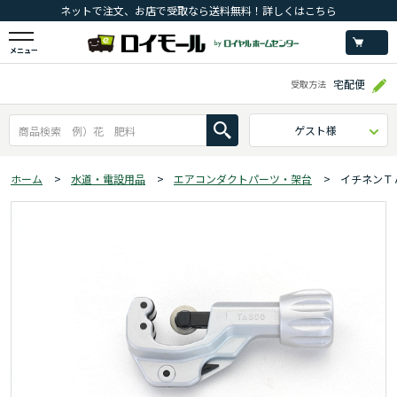
ネットで注文、お店で受取なら送料無料！詳しくはこちら
メニュー
宅配便
受取方法
ゲスト様
ホーム
>
水道・電設用品
>
エアコンダクトパーツ・架台
>
イチネンＴ