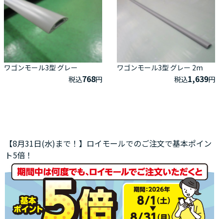
ワゴンモール3型 グレー
ワゴンモール3型 グレー 2m
768
1,639
税込
円
税込
円
【8月31日(水)まで！】ロイモールでのご注文で基本ポイン
ト5倍！