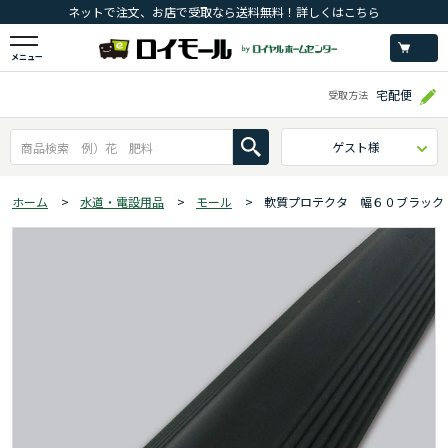
ネットで注文、お店で受取なら送料無料！詳しくはこちら
メニュー
宅配便
受取方法
ゲスト様
ホーム
>
水道・電設用品
>
モール
>
軟質プロテクタ 幅６０ブラック