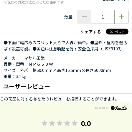
※現在の受取方法に応じた在庫数です
数量
シェアする
●下面に幅広めのスリット入りで入線が簡単。●屋外・屋内を選ら
ばず設置可能。●黄色は注意喚起を促す安全色採用（JISZ9103）
メーカー：マサル工業
品番・型番：ＮＰ６５０Ｗ
サイズ：外形 幅60.0ｍｍ×高さ16.5ｍｍ×長さ5000ｍｍ
重量：3.2kg
ユーザーレビュー
この商品に対するあなたのレビューを投稿することができます。
0.0