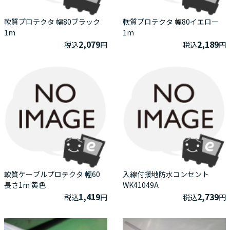
軟質プロテクタ 幅80ブラック
軟質プロテクタ 幅80イエロー
1m
1m
2,079
2,189
税込
円
税込
円
軟質ケーブルプロテクタ 幅60
入線付接地防水コンセント
長さ1m 黄色
WK41049A
1,419
2,739
税込
円
税込
円