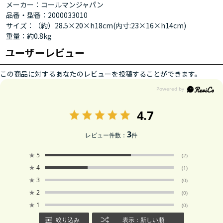
メーカー：コールマンジャパン
品番・型番：2000033010
サイズ：（約）28.5×20×h18cm(内寸:23×16×h14cm)
重量：約0.8kg
ユーザーレビュー
この商品に対するあなたのレビューを投稿することができます。
4.7
3
レビュー件数：
件
★
5
(2)
★
4
(1)
★
3
(0)
★
2
(0)
★
1
(0)
絞り込み
表示：新しい順