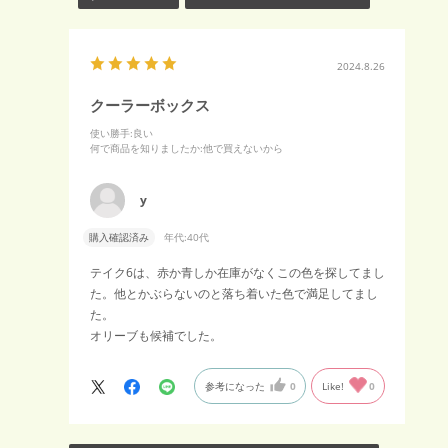
2024.8.26
クーラーボックス
使い勝手
:良い
何で商品を知りましたか
:他で買えないから
y
購入確認済み
年代:
40代
テイク6は、赤か青しか在庫がなくこの色を探してまし
た。他とかぶらないのと落ち着いた色で満足してまし
た。
オリーブも候補でした。
参考になった
0
Like!
0