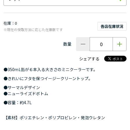
在庫
0
各店在庫状況
※現在の受取方法に応じた在庫数です
数量
シェアする
●350ｍL缶が６本入る大きさのミニクーラーです。
●きれいにフタを保つイージークリーントップ。
●サーマルデザイン
●ニューライズドボトム
●容量：約4.7L
【素材】ポリエチレン・ポリプロピレン・発泡ウレタン