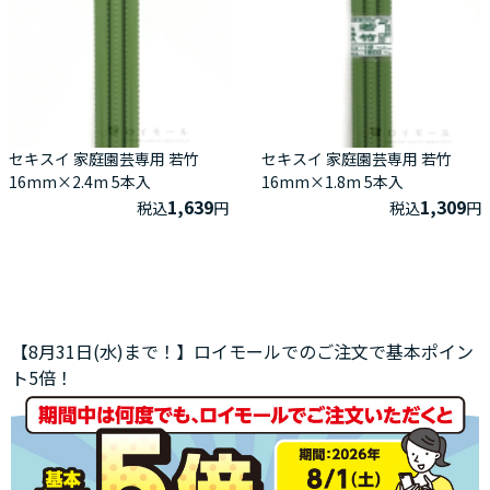
セキスイ 家庭園芸専用 若竹
セキスイ 家庭園芸専用 若竹
16mm×2.4m 5本入
16mm×1.8m 5本入
1,639
1,309
税込
円
税込
円
【8月31日(水)まで！】ロイモールでのご注文で基本ポイン
ト5倍！