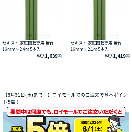
セキスイ 家庭園芸専用 若竹
セキスイ 家庭園芸専用 若竹
16mm×2.4m 5本入
16mm×2.1m 5本入
1,639
1,419
税込
円
税込
円
【8月31日(水)まで！】ロイモールでのご注文で基本ポイン
ト5倍！