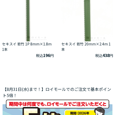
セキスイ 若竹 1P 8mm×1.8m
セキスイ 若竹 20mm×2.4m 1
1本
本
196
438
税込
円
税込
円
【8月31日(水)まで！】ロイモールでのご注文で基本ポイン
ト5倍！