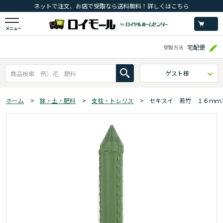
ネットで注文、お店で受取なら送料無料！詳しくはこちら
メニュー
宅配便
受取方法
ゲスト様
ホーム
>
鉢・土・肥料
>
支柱・トレリス
>
セキスイ 若竹 １６ｍｍ