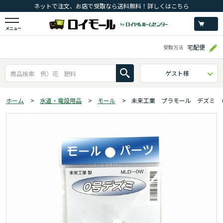
ネットで注文、お店で受取なら送料無料！詳しくはこちら
メニュー
宅配便
受取方法
ゲスト様
ホーム
>
水道・電設用品
>
モール
>
未来工業 プラモール デズミ 