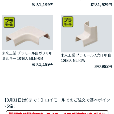
1,199
1,529
税込
円
税込
円
未来工業 プラモール曲ガリ 0号
未来工業 プラモール入角 1号 白
ミルキー 10個入 MLM-0M
10個入 MLI-1W
1,199
税込
円
988
税込
円
【8月31日(水)まで！】ロイモールでのご注文で基本ポイン
ト5倍！