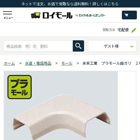
ネットで注文、お店で受取なら送料無料！詳しくはこちら
メニュー
宅配便
受取方法
ゲスト様
ホーム
>
水道・電設用品
>
モール
>
未来工業 プラモール曲ガリ ２