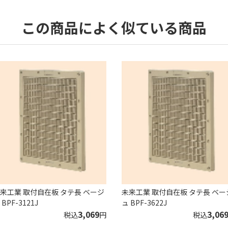
この商品によく似ている商品
来工業 取付自在板 タテ長 ベージ
未来工業 取付自在板 タテ長 ベー
 BPF-3121J
ュ BPF-3622J
3,069
3,06
税込
円
税込