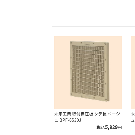
未来工業 取付自在板 タテ長 ベージ
未
ュ BPF-6530J
ュ
5,929
税込
円