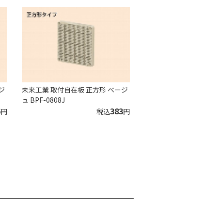
ジ
未来工業 取付自在板 正方形 ベージ
ュ BPF-0808J
6
383
円
税込
円