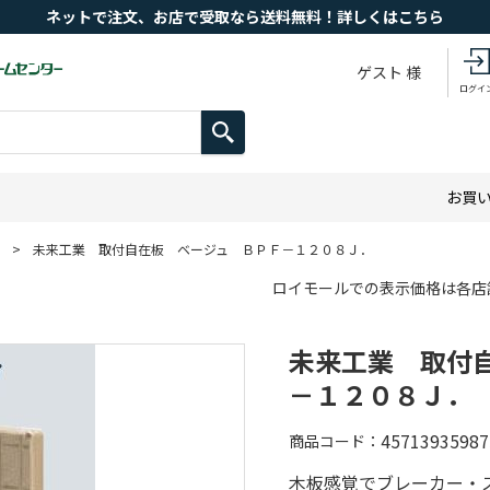
ネットで注文、お店で受取なら送料無料！詳しくはこちら
ゲスト 様
ログイ
お買
>
未来工業 取付自在板 ベージュ ＢＰＦ－１２０８Ｊ．
ロイモールでの表示価格は各店
未来工業 取付
－１２０８Ｊ．
45713935987
商品コード
木板感覚でブレーカー・