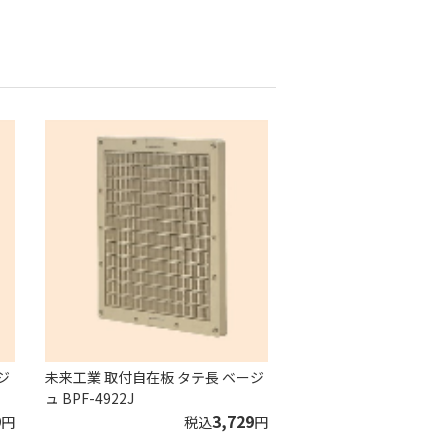
ジ
未来工業 取付自在板 タテ長 ベージ
ュ BPF-4922J
9
3,729
円
税込
円