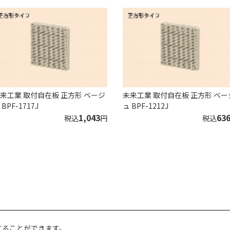
来工業 取付自在板 正方形 ベージ
未来工業 取付自在板 正方形 ベー
 BPF-1717J
ュ BPF-1212J
1,043
63
税込
円
税込
することができます。