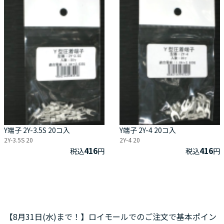
Y端子 2Y-3.5S 20コ入
Y端子 2Y-4 20コ入
2Y-3.5S 20
2Y-4 20
416
416
税込
円
税込
円
【8月31日(水)まで！】ロイモールでのご注文で基本ポイン