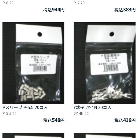
P-8 20
P-2 20
944
383
税込
円
税込
円
Pスリーブ P-5.5 20コ入
Y端子 2Y-4N 20コ入
P-5.5 20
2Y-4N 20
548
416
税込
円
税込
円