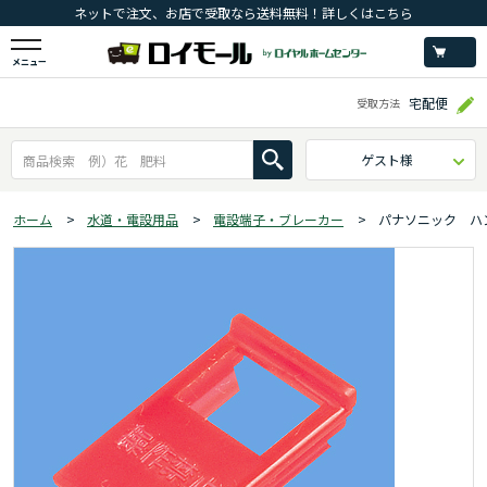
ネットで注文、お店で受取なら送料無料！詳しくはこちら
メニュー
宅配便
受取方法
ゲスト様
ホーム
>
水道・電設用品
>
電設端子・ブレーカー
>
パナソニック ハ