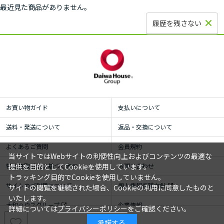
最近見た商品がありません。
履歴を残さない
お買い物ガイド
支払いについて
送料・発送について
返品・交換について
よくあるご質問
会員規約
当サイトではWebサイトの利便性向上およびコンテンツの最適な
特定商取引法に基づく表示
お問い合わせ
提供を目的としてCookieを使用しています。
トラッキング目的でCookieを使用していません。
サイトのご利用について
個人情報保護方針
サイトの閲覧を継続された場合、Cookieの利用に同意したものと
いたします。
大和ハウスグループ
企業情報
詳細については
プライバシーポリシー
をご確認ください。
承諾する