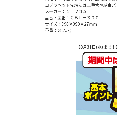
コブラヘッド先端には二重管や結束バ
メーカー：ジェフコム
品番・型番：ＣＢＬ－３００
サイズ：390×390×27ｍｍ
重量：３.75㎏
【8月31日(水)ま