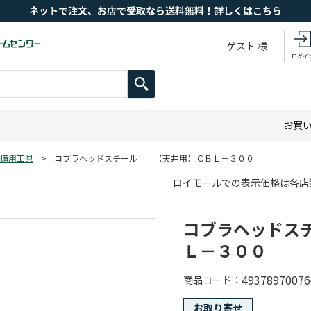
ネットで注文、お店で受取なら送料無料！詳しくはこちら
ゲスト 様
ログイ
お買
備用工具
>
コブラヘッドスチール （天井用）ＣＢＬ－３００
ロイモールでの表示価格は各店
コブラヘッドス
Ｌ－３００
49378970076
商品コード
お取り寄せ