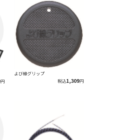
よび線グリップ
1,309
0
税込
円
円