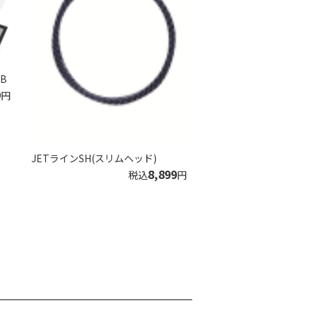
SB
9
円
JETラインSH(スリムヘッド)
8,899
税込
円