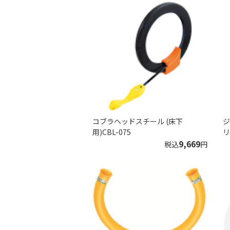
コブラヘッドスチール (床下
ジ
用)CBL-075
リ
9,669
税込
円