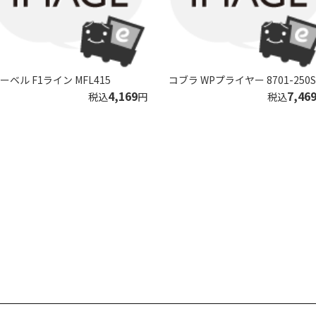
ーベル F1ライン MFL415
コブラ WPプライヤー 8701-250
4,169
7,46
税込
円
税込