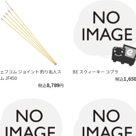
ェフコム ジョイント 釣り名人ス
BE スクィーキー コブラ
ム JF450
1,65
税込
8,789
税込
円