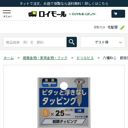
ネットで注文、お店で受取なら送料無料！詳しくはこちら
メニュー
宅配便
受取方法
ゲスト様
ホーム
>
建築金物・家具金物・フック
>
ドリルビス
>
八幡ねじ 超低