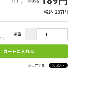
189円
ロイモール価格
207円
数量
です
カートに入れる
シェアする