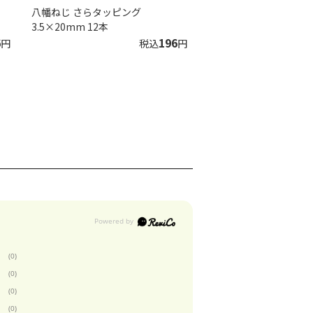
八幡ねじ さらタッピング
3.5×20mm 12本
6
196
円
税込
円
(0)
(0)
(0)
(0)