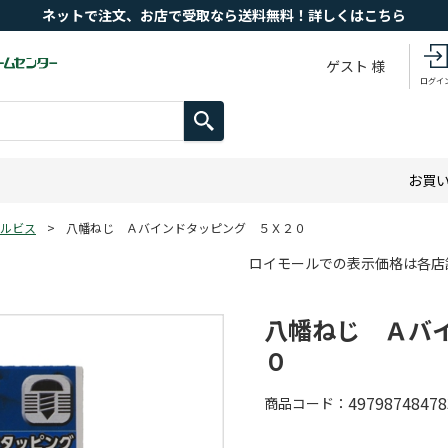
ネットで注文、お店で受取なら送料無料！詳しくはこちら
ゲスト 様
ログイ
お買
ルビス
>
八幡ねじ Ａバインドタッピング ５Ｘ２０
ロイモールでの表示価格は各店
八幡ねじ Ａバ
０
49798748478
商品コード