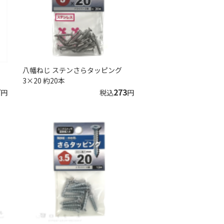
八幡ねじ ステンさらタッピング
3×20 約20本
7
273
円
税込
円