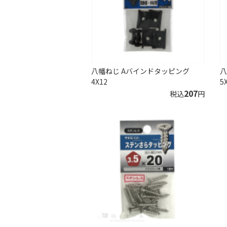
八幡ねじ Aバインドタッピング
八
4X12
5
207
税込
円