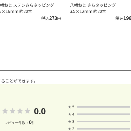
幡ねじ ステンさらタッピング
八幡ねじ さらタッピング
.5×16mm 約20本
3.5×12mm 約20本
273
19
税込
円
税込
することができます。
★
5
0.0
★
4
0
★
3
レビュー件数：
件
★
2