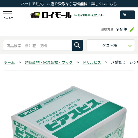
ネットで注文、お店で受取なら送料無料！詳しくはこちら
メニュー
宅配便
受取方法
ゲスト様
ホーム
>
建築金物・家具金物・フック
>
ドリルビス
>
八幡ねじ シン