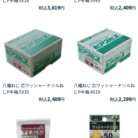
じP半箱 5X16
じP半箱 5X45
3,619
2,409
税込
円
税込
円
八幡ねじ 芯ワッシャードリルね
八幡ねじ 芯ワッシャードリルね
じP半箱 5X35
じP半箱 4X19
2,409
2,299
税込
円
税込
円