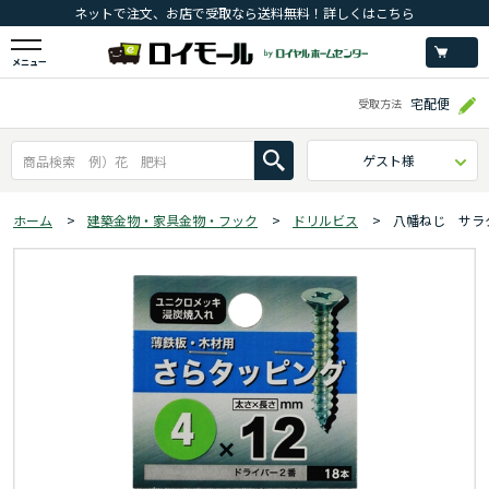
ネットで注文、お店で受取なら送料無料！詳しくはこちら
メニュー
宅配便
受取方法
ゲスト様
ホーム
>
建築金物・家具金物・フック
>
ドリルビス
>
八幡ねじ サラ