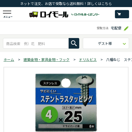
ネットで注文、お店で受取なら送料無料！詳しくはこちら
メニュー
宅配便
受取方法
ゲスト様
ホーム
>
建築金物・家具金物・フック
>
ドリルビス
>
八幡ねじ ステ