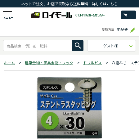
ネットで注文、お店で受取なら送料無料！詳しくはこちら
メニュー
宅配便
受取方法
ゲスト様
ホーム
>
建築金物・家具金物・フック
>
ドリルビス
>
八幡ねじ ステ