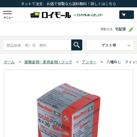
ネットで注文、お店で受取なら送料無料！詳しくはこちら
メニュー
宅配便
受取方法
ゲスト様
ホーム
>
建築金物・家具金物・フック
>
アンカー
>
八幡ねじ フィッ