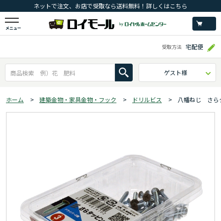
ネットで注文、お店で受取なら送料無料！詳しくはこちら
メニュー
宅配便
受取方法
ゲスト様
ホーム
>
建築金物・家具金物・フック
>
ドリルビス
>
八幡ねじ さら