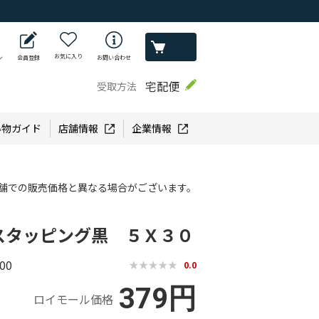
お気に入り
ン
会員登録
お問い合わせ
宅配便
受取方法
い物ガイド
店舗情報
企業情報
舗での販売価格と異なる場合がございます。
スタッピング黒 ５Ｘ３０
00
0.0
379円
ロイモール価格