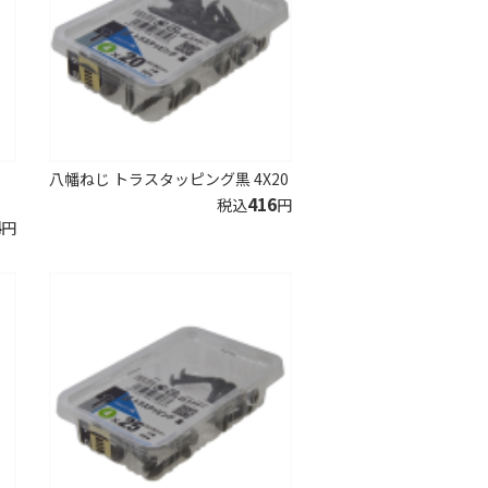
八幡ねじ トラスタッピング黒 4X20
416
税込
円
4
円