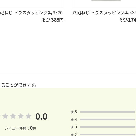
幡ねじ トラスタッピング黒 3X20
八幡ねじ トラスタッピング黒 4X5
383
17
税込
円
税込
することができます。
★
5
0.0
★
4
0
★
3
レビュー件数：
件
★
2