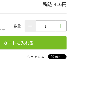
416円
数量
です
カートに入れる
シェアする