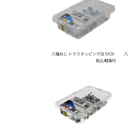
八幡ねじ トラスタッピング白 5X20
八
416
税込
円