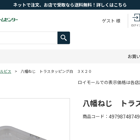
ネットで注文、お店で受取なら送料無料！詳しくはこちら
ゲスト 様
ログイ
お買
ルビス
>
八幡ねじ トラスタッピング白 ３Ｘ２０
ロイモールでの表示価格は各店
八幡ねじ トラ
49798748749
商品コード