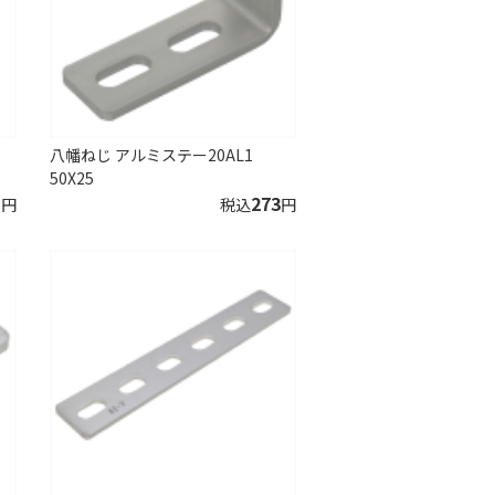
八幡ねじ アルミステー20AL1
50X25
1
273
円
税込
円