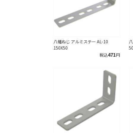
八幡ねじ アルミステー AL-10
八
150X50
5
471
税込
円