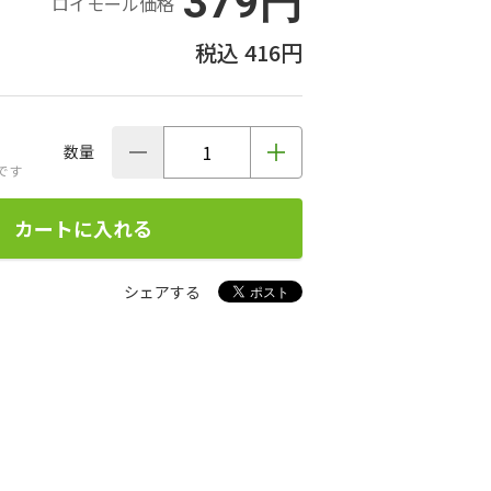
379円
ロイモール価格
416円
数量
です
カートに入れる
シェアする