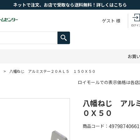
ネットで注文、お店で受取なら送料無料！詳しくはこちら
ゲスト 様
ログイ
お買
>
八幡ねじ アルミステー２０ＡＬ５ １５０Ｘ５０
ロイモールでの表示価格は各店
八幡ねじ アル
０Ｘ５０
49798740661
商品コード