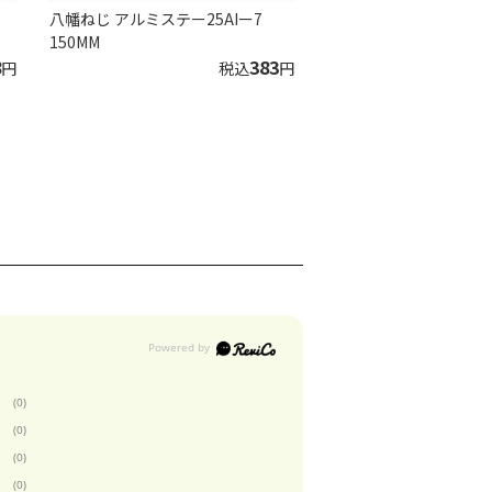
八幡ねじ アルミステー25AIー7
150MM
8
383
円
税込
円
(0)
(0)
(0)
(0)