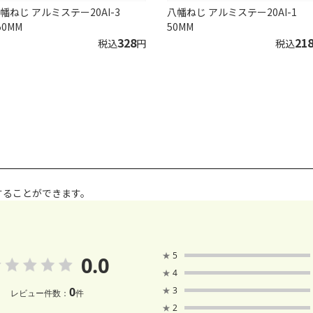
幡ねじ アルミステー20AI-3
八幡ねじ アルミステー20AI-1
50MM
50MM
328
21
税込
円
税込
することができます。
★
5
0.0
★
4
0
★
3
レビュー件数：
件
★
2