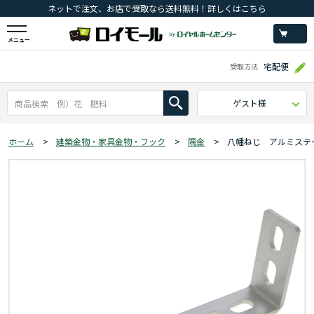
ネットで注文、お店で受取なら送料無料！詳しくはこちら
メニュー
宅配便
受取方法
ゲスト様
ホーム
>
建築金物・家具金物・フック
>
隅金
>
八幡ねじ アルミステ