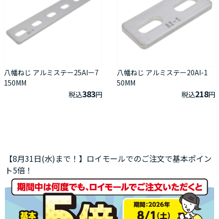
八幡ねじ アルミステー25AIー7
八幡ねじ アルミステー20AI-1
150MM
50MM
383
218
税込
円
税込
円
【8月31日(水)まで！】ロイモールでのご注文で基本ポイン
ト5倍！