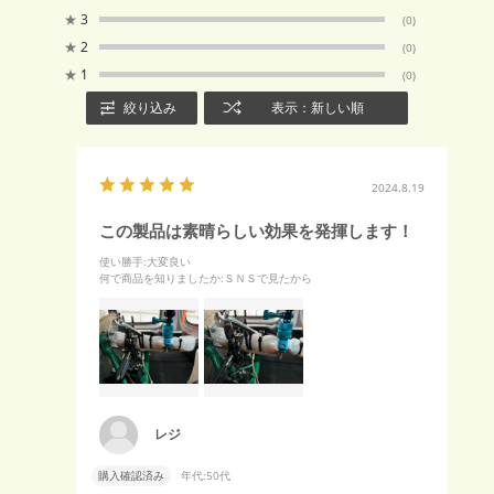
★
3
(0)
★
2
(0)
★
1
(0)
絞り込み
表示：新しい順
2024.8.19
この製品は素晴らしい効果を発揮します！
使い勝手
:大変良い
何で商品を知りましたか
:ＳＮＳで見たから
レジ
購入確認済み
年代:
50代