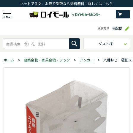
ネットで注文、お店で受取なら送料無料！詳しくはこちら
メニュー
宅配便
受取方法
ゲスト様
ホーム
>
建築金物・家具金物・フック
>
アンカー
>
八幡ねじ 極細ス