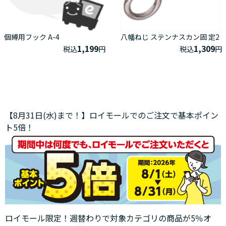
個縛用フック A-4
八幡ねじ ステンナスカン固 定2
1,199
1,309
税込
円
税込
円
【8月31日(水)まで！】ロイモールでのご注文で基本ポイン
ト5倍！
ロイモール限定！週替わりで対象カテゴリの商品が5％オ