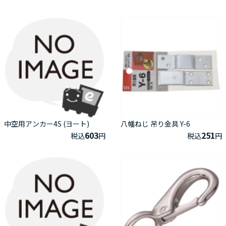
中空用アンカー4S (ヨート)
八幡ねじ 吊り金具 Y-6
603
251
税込
円
税込
円