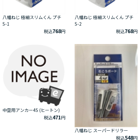
八幡ねじ 極細スリムくん プチ
八幡ねじ 極細スリムくん プチ
S-1
S-2
768
768
税込
円
税込
円
中空用アンカー4S (ヒートン)
471
税込
円
八幡ねじ スーパードリラー
548
税込
円