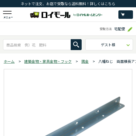
ネットで注文、お店で受取なら送料無料！詳しくはこちら
メニュー
宅配便
受取方法
ゲスト様
ホーム
>
建築金物・家具金物・フック
>
隅金
>
八幡ねじ 両面横長ア