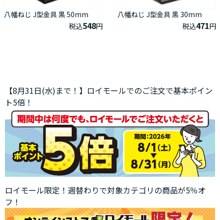
八幡ねじ J型金具 黒 50mm
八幡ねじ J型金具 黒 30mm
548
471
税込
円
税込
円
【8月31日(水)まで！】ロイモールでのご注文で基本ポイン
ト5倍！
ロイモール限定！週替わりで対象カテゴリの商品が5％オ
フ！