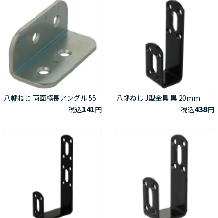
八幡ねじ 両面横長アングル 55
八幡ねじ J型金具 黒 20mm
141
438
税込
円
税込
円