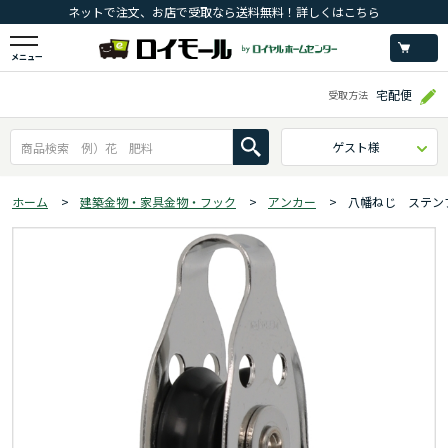
ネットで注文、お店で受取なら送料無料！詳しくはこちら
メニュー
宅配便
受取方法
ゲスト様
ホーム
>
建築金物・家具金物・フック
>
アンカー
>
八幡ねじ ステン