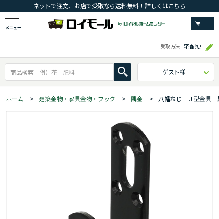
ネットで注文、お店で受取なら送料無料！詳しくはこちら
メニュー
宅配便
受取方法
ゲスト様
ホーム
>
建築金物・家具金物・フック
>
隅金
>
八幡ねじ Ｊ型金具 