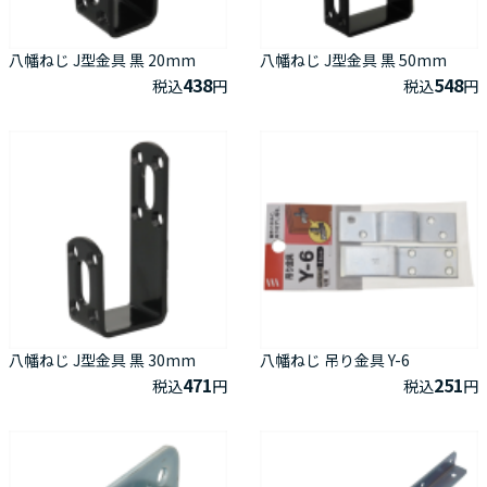
八幡ねじ J型金具 黒 20mm
八幡ねじ J型金具 黒 50mm
438
548
税込
円
税込
円
八幡ねじ J型金具 黒 30mm
八幡ねじ 吊り金具 Y-6
471
251
税込
円
税込
円