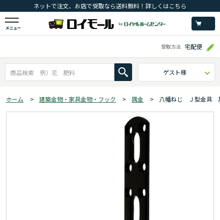
ネットで注文、お店で受取なら送料無料！詳しくはこちら
メニュー
宅配便
受取方法
ゲスト様
ホーム
>
建築金物・家具金物・フック
>
隅金
>
八幡ねじ Ｊ型金具 