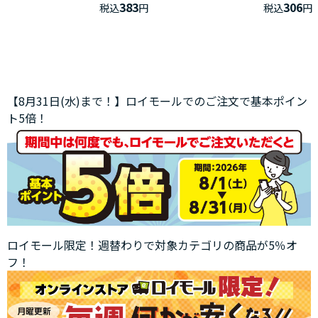
383
306
税込
円
税込
円
【8月31日(水)まで！】ロイモールでのご注文で基本ポイン
ト5倍！
ロイモール限定！週替わりで対象カテゴリの商品が5％オ
フ！