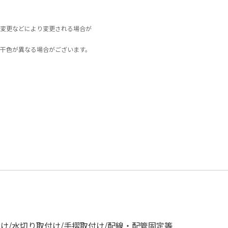
変更などにより変更される場合が
干色が異なる場合がございます。
け/水切り取付け/手摺取付け/配線・配管固定等