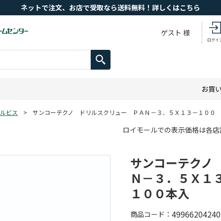
ネットで注文、お店で受取なら送料無料！詳しくはこちら
ゲスト 様
ログイ
お買
ルビス
>
サンコーテクノ ドリルスクリュー ＰＡＮ－３．５Ｘ１３－１００
ロイモールでの表示価格は各店
サンコーテクノ
Ｎ－３．５Ｘ１
１００本入
49966204240
商品コード