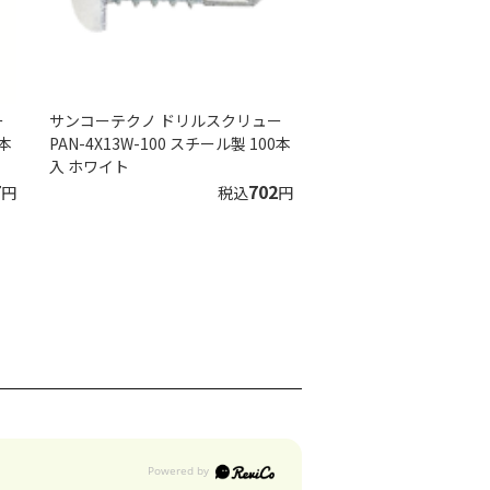
ー
サンコーテクノ ドリルスクリュー
0本
PAN-4X13W-100 スチール製 100本
入 ホワイト
7
702
円
税込
円