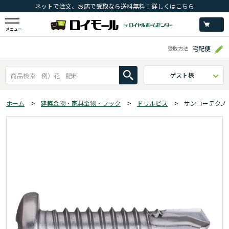
ネットで注文、お店で受取なら送料無料！詳しくはこちら
メニュー
宅配便
受取方法
ゲスト様
ホーム
>
建築金物・家具金物・フック
>
ドリルビス
>
サンコーテクノ