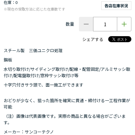
在庫
0
各店在庫状況
※現在の受取方法に応じた在庫数です
数量
シェアする
スチール製 三価ユニクロ処理
鋼板
水切り取付け/サイディング取付け/配線・配管固定/アルミサッシ取
付け/配電盤取付け/窓枠サッシ取付け等
十字穴付きサラ頭で、面一施工ができます
おどりが少なく、狙った箇所を確実に貫通・締付ける一工程作業が
可能
（注）画像は代表画像です。実際の商品と異なる場合がございま
す。
メーカー：サンコーテクノ