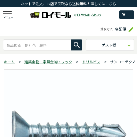
ネットで注文、お店で受取なら送料無料！詳しくはこちら
メニュー
宅配便
受取方法
ゲスト様
ホーム
>
建築金物・家具金物・フック
>
ドリルビス
>
サンコーテクノ