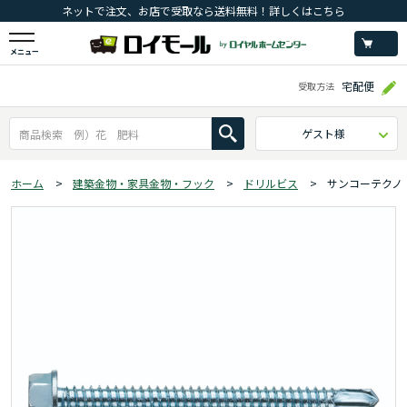
ネットで注文、お店で受取なら送料無料！詳しくはこちら
メニュー
宅配便
受取方法
ゲスト様
ホーム
>
建築金物・家具金物・フック
>
ドリルビス
>
サンコーテクノ