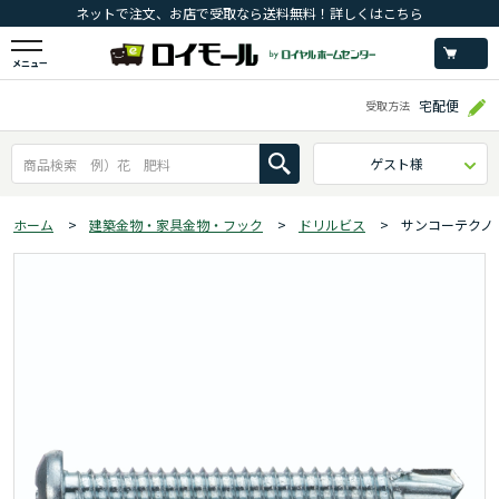
ネットで注文、お店で受取なら送料無料！詳しくはこちら
メニュー
宅配便
受取方法
ゲスト様
ホーム
>
建築金物・家具金物・フック
>
ドリルビス
>
サンコーテクノ