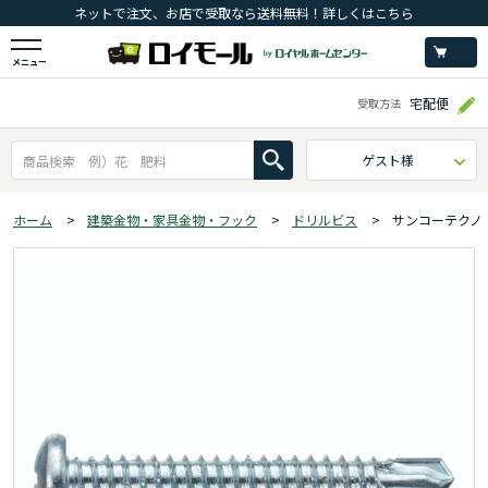
ネットで注文、お店で受取なら送料無料！詳しくはこちら
メニュー
宅配便
受取方法
ゲスト様
ホーム
>
建築金物・家具金物・フック
>
ドリルビス
>
サンコーテクノ