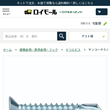
ネットで注文、お店で受取なら送料無料！詳しくはこちら
メニュー
宅配便
受取方法
ゲスト様
ホーム
>
建築金物・家具金物・フック
>
ドリルビス
>
サンコーテクノ