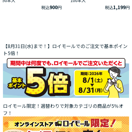
50本入
100本入
900
1,199
税込
円
税込
円
【8月31日(水)まで！】ロイモールでのご注文で基本ポイン
ト5倍！
ロイモール限定！週替わりで対象カテゴリの商品が5％オ
フ！