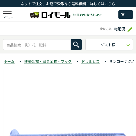
ネットで注文、お店で受取なら送料無料！詳しくはこちら
メニュー
宅配便
受取方法
ゲスト様
ホーム
>
建築金物・家具金物・フック
>
ドリルビス
>
サンコーテクノ