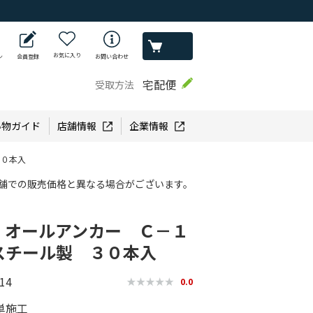
お気に入り
ン
会員登録
お問い合わせ
宅配便
受取方法
い物ガイド
店舗情報
企業情報
３０本入
舗での販売価格と異なる場合がございます。
 オールアンカー Ｃ－１
スチール製 ３０本入
14
0.0
単施工