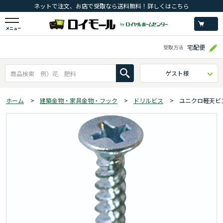
ネットで注文、お店で受取なら送料無料！詳しくはこちら
メニュー
宅配便
受取方法
ゲスト様
ホーム
>
建築金物・家具金物・フック
>
ドリルビス
>
ユニクロ軽天ビ