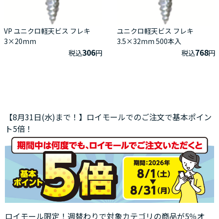
VP ユニクロ軽天ビス フレキ
ユニクロ軽天ビス フレキ
3×20mm
3.5×32mm 500本入
306
768
税込
円
税込
円
【8月31日(水)まで！】ロイモールでのご注文で基本ポイン
ト5倍！
ロイモール限定！週替わりで対象カテゴリの商品が5％オ