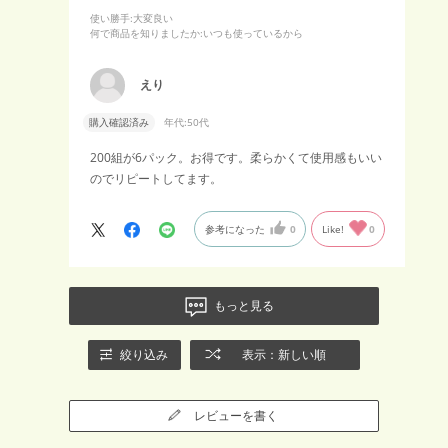
使い勝手
:大変良い
何で商品を知りましたか
:いつも使っているから
えり
購入確認済み
年代:
50代
200組が6パック。お得です。柔らかくて使用感もいい
のでリピートしてます。
参考になった
0
Like!
0
もっと見る
絞り込み
表示：新しい順
レビューを書く