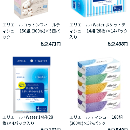
エリエール コットンフィールテ
エリエール +Water ポケットテ
ィシュー 150組 (300枚)×5個パ
ィシュー 14組(28枚)×14パック
ック
入り
471
438
税込
円
税込
円
エリエール +Water 14組(28
エリエール ティシュー 180組
枚)×4パック入り
(360枚)×5箱パック
163
548