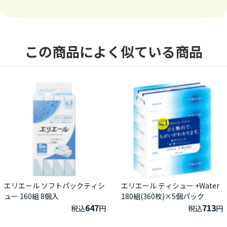
この商品によく似ている商品
エリエール ソフトパックティシ
エリエール ティシュー +Water
ュー 160組 8個入
180組(360枚)×5個パック
647
713
税込
円
税込
円