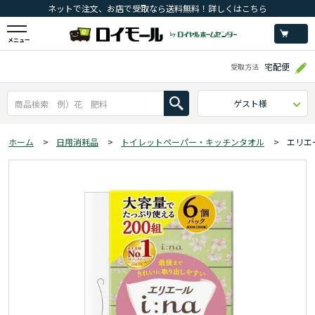
ネットで注文、お店で受取なら送料無料！詳しくはこちら
メニュー
宅配便
受取方法
ゲスト様
ホーム
>
日用消耗品
>
トイレットペーパー・キッチンタオル
>
エリエ