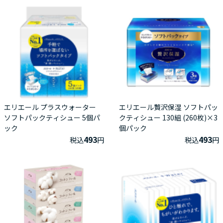
エリエール プラスウォーター
エリエール贅沢保湿 ソフトパッ
ソフトパックティシュー 5個パ
クティシュー 130組 (260枚)×3
ック
個パック
493
493
税込
円
税込
円