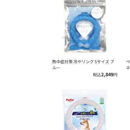
熱中症対策 冷やリング Sサイズ ブ
ペ
ルー
ネ
2,849
税込
円