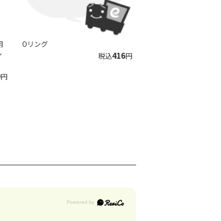
用
Oリング
ン
416
税込
円
9
円