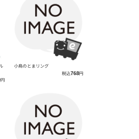
ル
小鳥のとまリング
768
税込
円
9
円