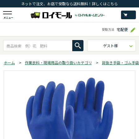
ネットで注文、お店で受取なら送料無料！詳しくはこちら
メニュー
宅配便
受取方法
ゲスト様
ホーム
>
作業衣料・現場用品の取り扱いカテゴリ
>
背抜き手袋・ゴム手袋