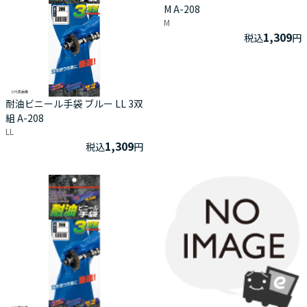
M A-208
M
1,309
税込
円
耐油ビニール手袋 ブルー LL 3双
組 A-208
LL
1,309
税込
円