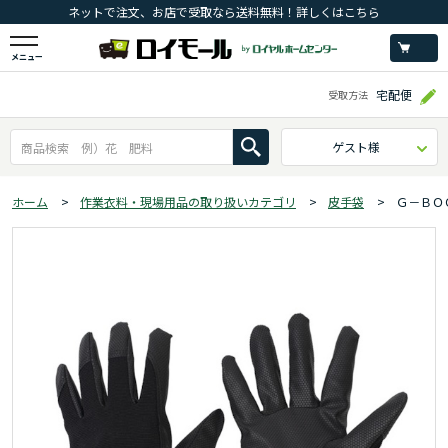
ネットで注文、お店で受取なら送料無料！詳しくはこちら
メニュー
宅配便
受取方法
ゲスト様
ホーム
>
作業衣料・現場用品の取り扱いカテゴリ
>
皮手袋
>
Ｇ－ＢＯ