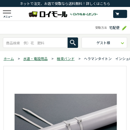
ネットで注文、お店で受取なら送料無料！詳しくはこちら
メニュー
宅配便
受取方法
ゲスト様
ホーム
>
水道・電設用品
>
結束バンド
>
ヘラマンタイトン インシュロ