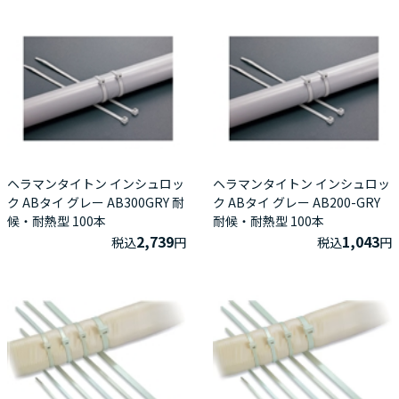
ヘラマンタイトン インシュロッ
ヘラマンタイトン インシュロッ
ク ABタイ グレー AB300GRY 耐
ク ABタイ グレー AB200-GRY
候・耐熱型 100本
耐候・耐熱型 100本
2,739
1,043
税込
円
税込
円