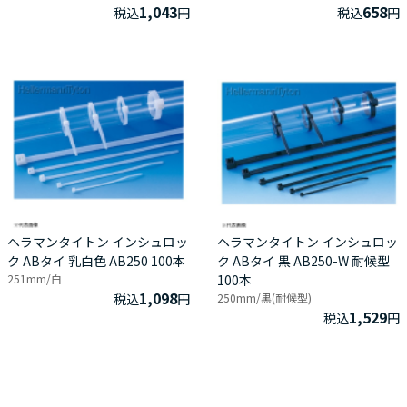
1,043
658
税込
円
税込
円
ヘラマンタイトン インシュロッ
ヘラマンタイトン インシュロッ
ク ABタイ 乳白色 AB250 100本
ク ABタイ 黒 AB250-W 耐候型
251mm/白
100本
1,098
税込
円
250mm/黒(耐候型)
1,529
税込
円