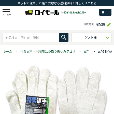
ネットで注文、お店で受取なら送料無料！詳しくはこちら
メニュー
宅配便
受取方法
ゲスト様
ホーム
>
作業衣料・現場用品の取り扱いカテゴリ
>
軍手
>
WAGEN