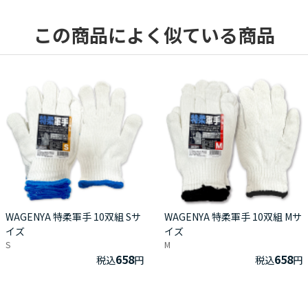
この商品によく似ている商品
WAGENYA 特柔軍手 10双組 Sサ
WAGENYA 特柔軍手 10双組 Mサ
イズ
イズ
S
M
658
658
税込
円
税込
円